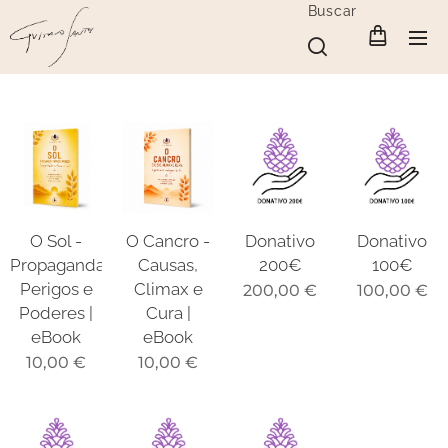
Buscar
O Sol -
O Cancro -
Donativo
Donativo
Propagandas,
Causas,
200€
100€
Perigos e
Climax e
200,00
€
100,00
€
Poderes |
Cura |
eBook
eBook
10,00
€
10,00
€